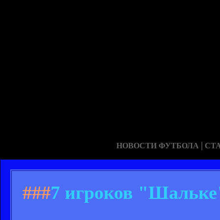
|
НОВОСТИ ФУТБОЛА
СТ
###
7 игроков "Шальке