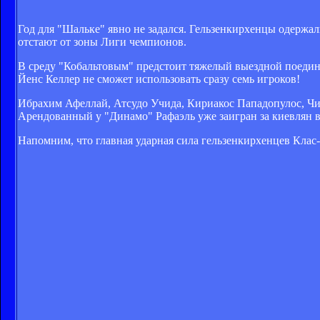
Год для "Шальке" явно не задался. Гельзенкирхенцы одержал
отстают от зоны Лиги чемпионов.
В среду "Кобальтовым" предстоит тяжелый выездной поедино
Йенс Келлер не сможет использовать сразу семь игроков!
Ибрахим Афеллай, Атсудо Учида, Кириакос Пападопулос, Ч
Арендованный у "Динамо" Рафаэль уже заигран за киевлян 
Напомним, что главная ударная сила гельзенкирхенцев Клас-