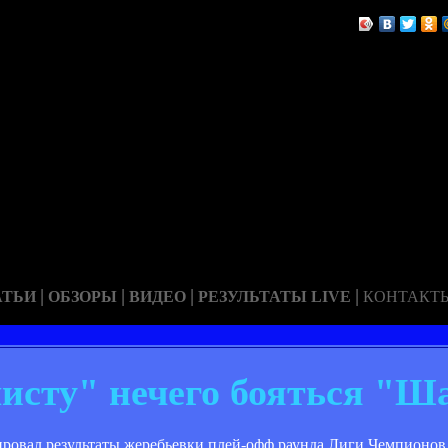
|
|
|
|
АТЬИ
ОБЗОРЫ
ВИДЕО
РЕЗУЛЬТАТЫ LIVE
КОНТАКТ
исту" нечего бояться "Ш
овал результаты жеребьевки плей-офф раунда Лиги Чемпионов