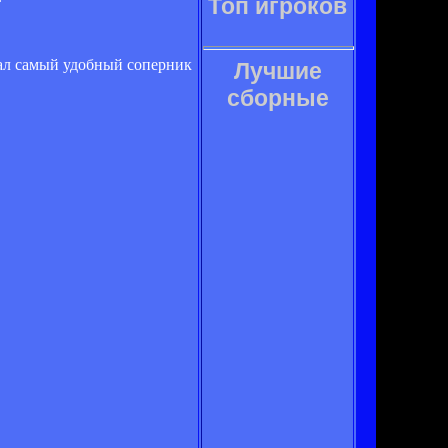
Топ игроков
ыпал самый удобный соперник
Лучшие
сборные