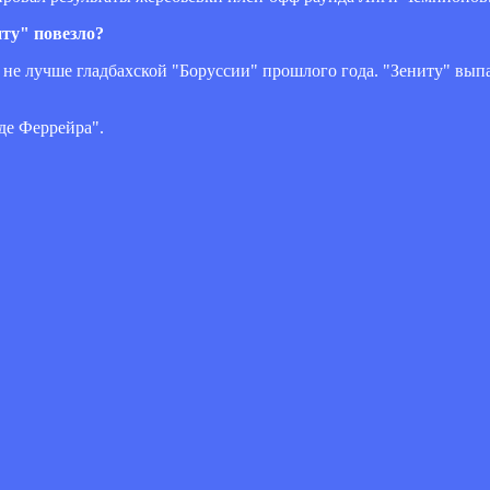
ту" повезло?
ни не лучше гладбахской "Боруссии" прошлого года. "Зениту" в
де Феррейра".