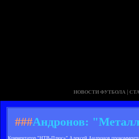
|
НОВОСТИ ФУТБОЛА
СТ
###
Андронов: "Металл
Комментатор "НТВ-Плюс»" Алексей Андронов прокомментир