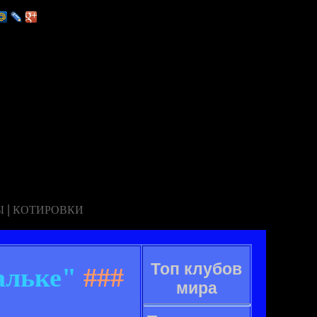
|
Ы
КОТИРОВКИ
Топ клубов
альке"
###
мира
.