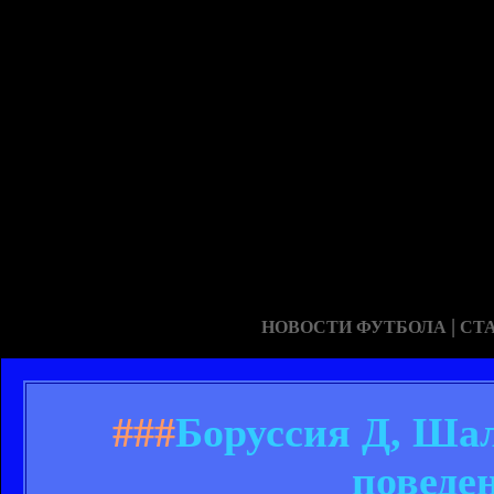
|
НОВОСТИ ФУТБОЛА
СТ
###
Боруссия Д, Ша
поведе