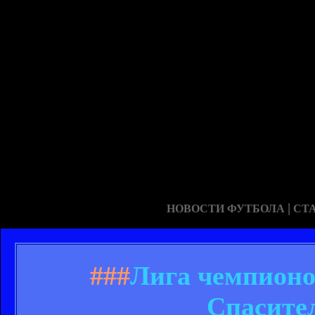
|
НОВОСТИ ФУТБОЛА
СТ
###
Лига чемпионо
Спасите