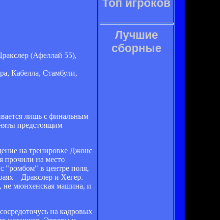
Топ игроков
Лучшие
сборные
Дракслер (Афеллай 55),
ра, Кабелла, Стамбули,
чивается лишь с финальным
заняты предстоящим
дение на тренировке Джонс
ия прочили на место
с "ромбом" в центре поля,
аях – Дракслер и Хегер.
о, не мюнхенская машина, и
 сосредоточусь на кадровых