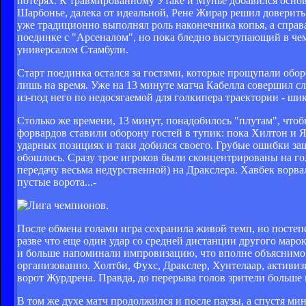
потерях. К травмированному Утаке и Мунье добавился осно
Шарбонье, далека от идеальной, Рене Жирар решил доверить
уже традиционно выполнял роль наконечника копья, а справ
поединке с "Арсеналом", но пока бледно выступающий в чемп
универсалом Стамбули.
Старт поединка остался за гостями, которые прощупали обор
лишь на время. Уже на 13 минуте матча Кабелла совершил с
из-под него по недосягаемой для голкипера траектории - ши
Столько же времени, 13 минут, понадобилось "плутам", что
форвардов ставили оборону гостей в тупик: пока Хилтон и 
ударных позициях и таки добился своего. Грубые ошибки защ
обошлось. Сразу трое игроков были сконцентрированы на гол
передачу весьма недурственной) на Дракслера. Хавбек ворва
пустые ворота...-
После обмена голами игра сохранила живой темп, но постеп
разве что еще один удар со средней дистанции другого мар
и больше напоминали импровизацию, что вполне объяснимо 
организованно. Холтби, Фухс, Дракслер, Хунтелаар, активиз
ворот Журдрена. Правда, до перерыва голов зрители больше 
В том же духе матч продолжился и после паузы, а спустя м