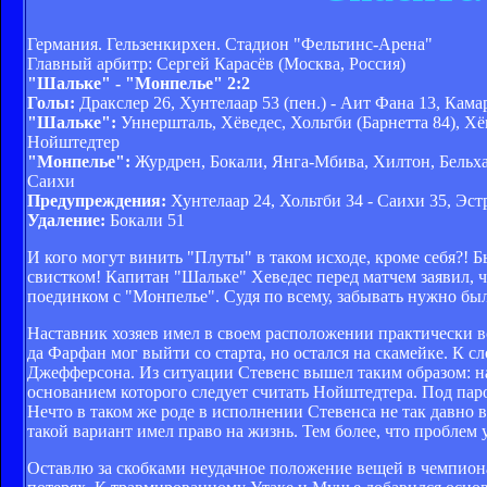
Германия. Гельзенкирхен. Стадион "Фельтинс-Арена"
Главный арбитр: Сергей Карасёв (Москва, Россия)
"Шальке" - "Монпелье" 2:2
Голы:
Дракслер 26, Хунтелаар 53 (пен.) - Аит Фана 13, Кама
"Шальке":
Уннершталь, Хёведес, Хольтби (Барнетта 84), Хё
Нойштедтер
"Монпелье":
Журдрен, Бокали, Янга-Мбива, Хилтон, Бельхан
Саихи
Предупреждения:
Хунтелаар 24, Хольтби 34 - Саихи 35, Эстр
Удаление:
Бокали 51
И кого могут винить "Плуты" в таком исходе, кроме себя?! 
свистком! Капитан "Шальке" Хеведес перед матчем заявил, 
поединком с "Монпелье". Судя по всему, забывать нужно было
Наставник хозяев имел в своем расположении практически 
да Фарфан мог выйти со старта, но остался на скамейке. К с
Джефферсона. Из ситуации Стевенс вышел таким образом: на 
основанием которого следует считать Нойштедтера. Под пар
Нечто в таком же роде в исполнении Стевенса не так давно в
такой вариант имел право на жизнь. Тем более, что проблем 
Оставлю за скобками неудачное положение вещей в чемпионат