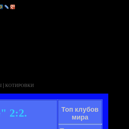
|
Ы
КОТИРОВКИ
Топ клубов
 2:2.
мира