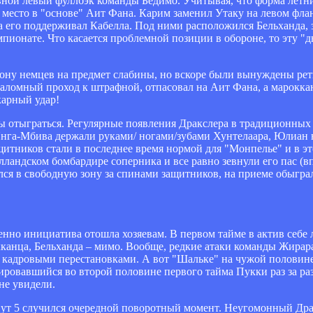
вной левый фуллбэк команды Бедимо. Учитывая, что форма летн
 место в "основе" Аит Фана. Карим заменил Утаку на левом фла
а его поддерживал Кабелла. Под ними расположился Бельханда, 
ионате. Что касается проблемной позиции в обороне, то эту "д
ону немцев на предмет слабины, но вскоре были вынуждены рети
лаломный проход к штрафной, отпасовал на Аит Фана, а марокка
карный удар!
бы отыграться. Регулярные появления Дракслера в традиционных
Янга-Мбива держали руками/ ногами/зубами Хунтелаара, Юлиан 
итников стали в последнее время нормой для "Монпелье" и в это
ландском бомбардире соперника и все равно зевнули его пас (в
лся в свободную зону за спинами защитников, на приеме обыгра
енно инициатива отошла хозяевам. В первом тайме в актив себе 
окканца, Бельханда – мимо. Вообще, редкие атаки команды Жира
кадровыми перестановками. А вот "Шальке" на чужой половине
ировавшийся во второй половине первого тайма Пукки раз за раз
не увидели.
инут 5 случился очередной поворотный момент. Неугомонный Дра