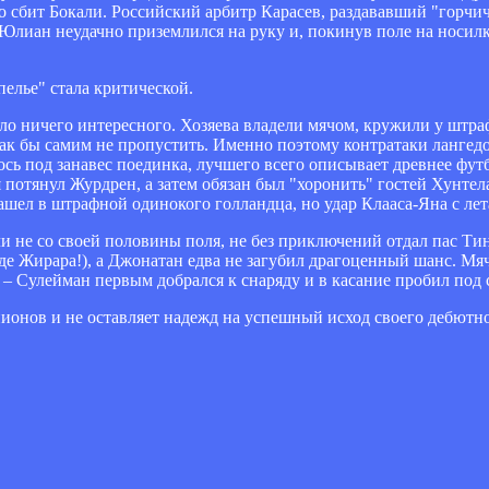
 сбит Бокали. Российский арбитр Карасев, раздававший "горчич
. Юлиан неудачно приземлился на руку и, покинув поле на носилк
елье" стала критической.
ло ничего интересного. Хозяева владели мячом, кружили у штр
как бы самим не пропустить. Именно поэтому контратаки лангедо
ось под занавес поединка, лучшего всего описывает древнее фут
я потянул Журдрен, а затем обязан был "хоронить" гостей Хунте
шел в штрафной одинокого голландца, но удар Клааса-Яна с лет
и не со своей половины поля, не без приключений отдал пас Тин
е Жирара!), а Джонатан едва не загубил драгоценный шанс. Мяч
– Сулейман первым добрался к снаряду и в касание пробил под 
ионов и не оставляет надежд на успешный исход своего дебютно