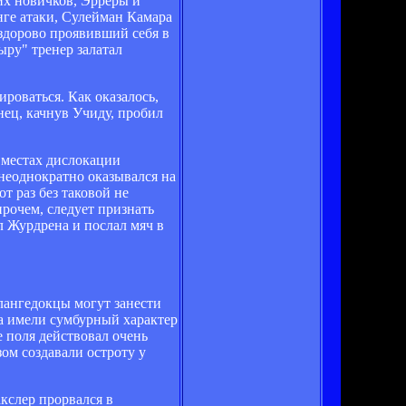
их новичков, Эрреры и
нге атаки, Сулейман Камара
здорово проявивший себя в
ыру" тренер залатал
роваться. Как оказалось,
нец, качнув Учиду, пробил
 местах дислокации
неоднократно оказывался на
т раз без таковой не
прочем, следует признать
л Журдрена и послал мяч в
лангедокцы могут занести
ра имели сумбурный характер
 поля действовал очень
ом создавали остроту у
кслер прорвался в