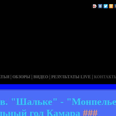
|
|
|
|
АТЬИ
ОБЗОРЫ
ВИДЕО
РЕЗУЛЬТАТЫ LIVE
КОНТАКТ
в. "Шальке" - "Монпелье"
льный гол Камара
###