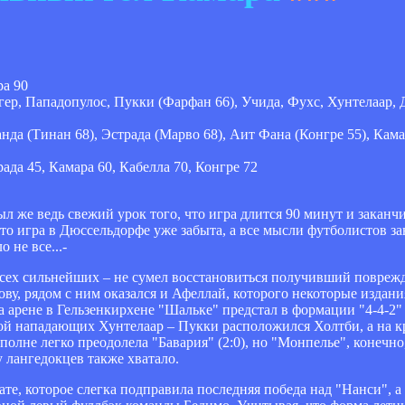
ра 90
гер, Пападопулос, Пукки (Фарфан 66), Учида, Фухс, Хунтелаар, 
да (Тинан 68), Эстрада (Марво 68), Аит Фана (Конгре 55), Кама
ада 45, Камара 60, Кабелла 70, Конгре 72
Был же ведь свежий урок того, что игра длится 90 минут и закан
что игра в Дюссельдорфе уже забыта, а все мысли футболистов 
 не все...-
всех сильнейших – не сумел восстановиться получивший повреж
лову, рядом с ним оказался и Афеллай, которого некоторые издан
арене в Гельзенкирхене "Шальке" предстал в формации "4-4-2" 
ой нападающих Хунтелаар – Пукки расположился Холтби, а на кр
полне легко преодолела "Бавария" (2:0), но "Монпелье", конечн
у лангедокцев также хватало.
е, которое слегка подправила последняя победа над "Нанси", а