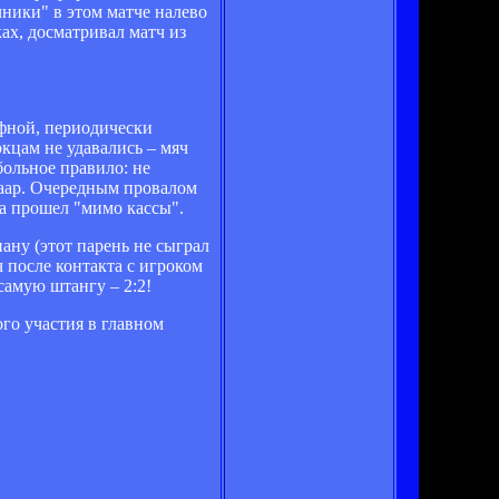
ники" в этом матче налево
ах, досматривал матч из
афной, периодически
кцам не удавались – мяч
больное правило: не
лаар. Очередным провалом
а прошел "мимо кассы".
ану (этот парень не сыграл
 после контакта с игроком
самую штангу – 2:2!
го участия в главном