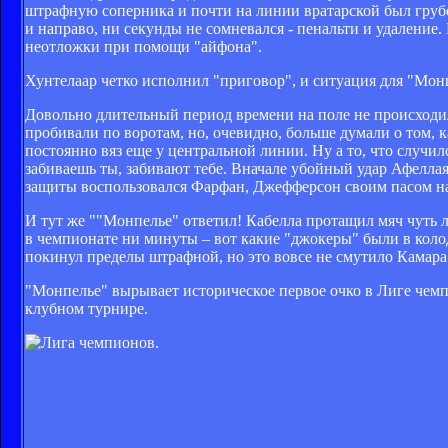
штрафную соперника и почти на линии вратарской был грубо
и направо, ни секунды не сомневался - пенальти и удаление
неотложки при помощи "айфона".
Хунтелаар четко исполнил "приговор", и ситуация для "Монп
Довольно длительный период времени на поле не происходи
пробивали по воротам, но, очевидно, больше думали о том, 
постоянно вяз еще у центральной линии. Ну а то, что случил
забиваешь ты, забивают тебе. Вначале убойный удар Афелла
защиты воспользовался Фарфан, Джефферсон своим пасом на
И тут же ""Монпелье" ответил! Кабелла протащил мяч чуть л
в чемпионате ни минуты – вот какие "джокеры" были в колод
покинул пределы штрафной, но это вовсе не смутило Камара 
"Монпелье" вырывает историческое первое очко в Лиге чемп
клубном турнире.