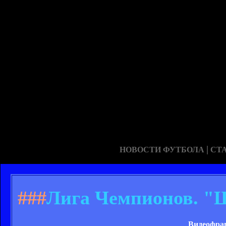
|
НОВОСТИ ФУТБОЛА
СТ
###
Лига Чемпионов. "Ш
Видеофраг