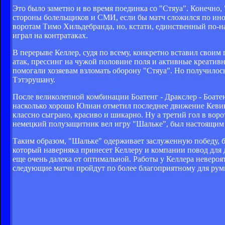
Это было заметно и во время поединка со "Стяуа". Конечно
стороны болельщиков и СМИ, если бы матч сложился по ино
воротам Тимо Хильдебранда, но, кстати, единственный по-н
играл на контратаках.
В перерыве Келлер, судя по всему, конкретно вставил свои
атак, прессинг на чужой половине поля и активные креати
помогали хозяевам взломать оборону "Стяуа". Но получилось 
Тэтэрушану.
После великолепной комбинации Боатенг - Дракслер - Боатен
насколько хорошо Юлиан отметил последнее движение Кевин
классно сыграно, красиво и шикарно. Ну а третий гол в вор
немецкий полузащитник вел игру "Шальке", был настоящим 
Таким образом, "Шальке" одерживает заслуженную победу, б
который наверняка принесет Келлеру и компании повод для 
еще очень далека от оптимальной. Работы у Келлера невероятн
следующие матчи пройдут по более благоприятному для ру