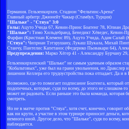
Германия. Гельзенкирхен. Стадион "Фельтинс-Арена"
Главный арбитр: Джюнейт Чакыр (Стамбул, Турция)
"Шальке" - "Стяуа" 3:0
Голы:
Ацуто Учида 67, Кевин-Принс Боатенг 78, Юлиан Дра
"Шальке":
Тимо Хильдебранд, Бенедикт Хёведес, Кевин-Пр
Фарфан (Кристиан Клеменс 89), Ацуто Учида, Адам Салай (
"Стяуа":
Чиприан Тэтэрушану, Лукаш Шукала, Михай Пинти
Станчу, Пантелис Капетанос (Федерико Пьовакари 64), Але
Предупреждения:
Марко Хёгер 41 - Александру Бурчану 29,
Гельзенкирхенский "Шальке" не самым удачным образом ста
"Кобальтовых", уже был на грани увольнения, но Дракслер и
лишении Келлера его трудоустройства пока отпадает. Да и в
Возможно, где-то помогает подписание Боатенга, который от
подопечных, которые, судя по всему, до этого не слишком-то
может не радовать. Если раньше это была команда, которая б
смотреть.
Но не в матче против "Стяуа", хотя счет, конечно, говорит 
как ни крути, а участие в этом турнире приносит деньги, к
немного иной. Другое дело, что "Шальке", судя по всему, ко
наблюдается.