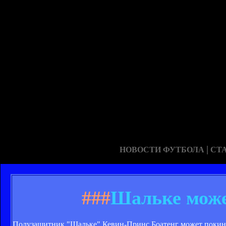
|
НОВОСТИ ФУТБОЛА
СТ
###
Шальке може
Полузащитник "Шальке" Кевин-Принс Боатенг может покинут