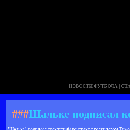
|
НОВОСТИ ФУТБОЛА
СТ
###
Шальке подписал ко
"Шальке" подписал трехлетний контракт с голкипером Тим