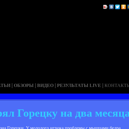
|
|
|
|
АТЬИ
ОБЗОРЫ
ВИДЕО
РЕЗУЛЬТАТЫ LIVE
КОНТАКТ
ял Горецку на два месяц
еона Горецки. У молодого игрока проблемы с мышцами бедра.