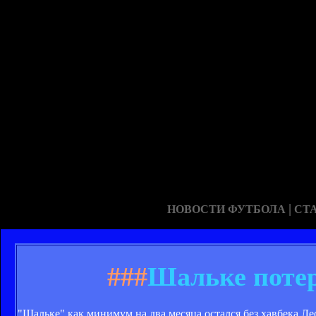
|
НОВОСТИ ФУТБОЛА
СТ
###
Шальке потер
"Шальке" как минимум на два месяца остался без хавбека Л