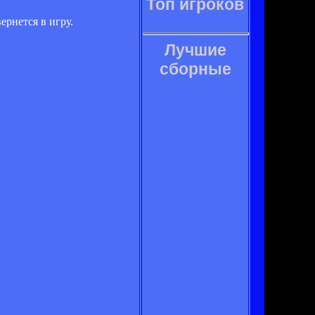
Топ игроков
ернется в игру.
Лучшие
сборные