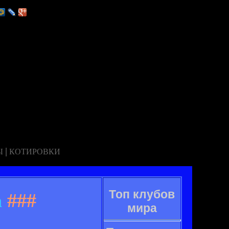
|
Ы
КОТИРОВКИ
Топ клубов
а
###
мира