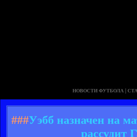
|
НОВОСТИ ФУТБОЛА
СТ
###
Уэбб назначен на ма
рассудит 