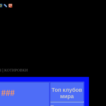
|
Ы
КОТИРОВКИ
Топ клубов
###
мира