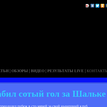
|
|
|
|
АТЬИ
ОБЗОРЫ
ВИДЕО
РЕЗУЛЬТАТЫ LIVE
КОНТАКТ
абил сотый гол за Шальке
реодолел рубеж в сто мячей за свой нынешний клуб.