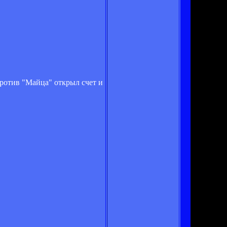
 против "Майца" открыл счет и