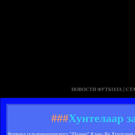
|
НОВОСТИ ФУТБОЛА
СТ
###
Хунтелаар з
Форвард гельзенкирхенского "Шальке" Клаас-Ян Хунтелаар п