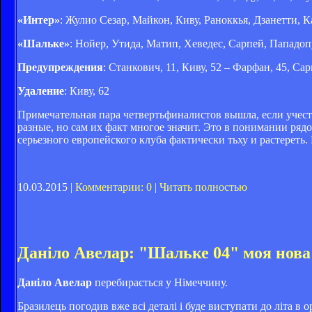
«Интер»
: Жулио Сезар, Майкон, Киву, Раноккья, Дзанетти, 
«Шальке»
: Нойер, Утида, Матип, Хеведес, Сарпей, Пападоп
Предупреждения
: Станкович, 11, Киву, 52 – Фарфан, 45, Сар
Удаление
: Киву, 62
Примечательная пара четвертьфиналистов вышла, если учесть
разные, но сам их факт многое значит. Это в понимании ряд
серьезного европейского клуба фактически тьху и растереть. 
10.03.2015 |
Комментарии: 0
|
Читать полностью
Даніло Авелар: "Шальке 04" моя нова
Даніло Авелар
перебирається у Німеччину.
Бразилець погодив вже всі деталі і буде виступати до літа в 