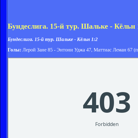
Бундеслига. 15-й тур. Шальке - Кёльн 
Бундеслига. 15-й тур. Шальке - Кёльн 1:2
Голы:
Лерой Зане 85 - Энтони Уджа 47, Маттиас Леман 67 (п