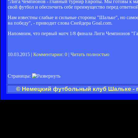
"Лига Чемпионов - главный турнир Европы. Мы готовы к мат
свой футбол и обеспечить себе преимущество перед ответно
Нам известны слабые и сильные стороны "Шальке", но самое
на победу", - приводит слова Снейдера Goal.com.
Напомним, что первый матч 1/8 финала Лиги Чемпионов "Гала
10.03.2015 |
Комментарии: 0
|
Читать полностью
Страницы:
© Немецкий футбольный клуб Шальке - 