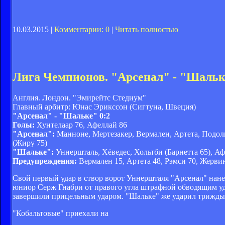
10.03.2015 |
Комментарии: 0
|
Читать полностью
Лига Чемпионов. "Арсенал" - "Шальк
Англия. Лондон. "Эмирейтс Стедиум"
Главный арбитр: Юнас Эрикссон (Сигтуна, Швеция)
"Арсенал" - "Шальке" 0:2
Голы:
Хунтелаар 76, Афеллай 86
"Арсенал":
Манноне, Мертезакер, Вермален, Артета, Подоль
(Жиру 75)
"Шальке":
Уннершталь, Хёведес, Хольтби (Барнетта 65), А
Предупреждения:
Вермален 15, Артета 48, Рэмси 70, Жервин
Свой первый удар в створ ворот Уннершталя "Арсенал" нане
юниор Серж Гнабри от правого угла штрафной обводящим уда
завершили прицельным ударом. "Шальке" же ударил трижды 
"Кобальтовые" приехали на