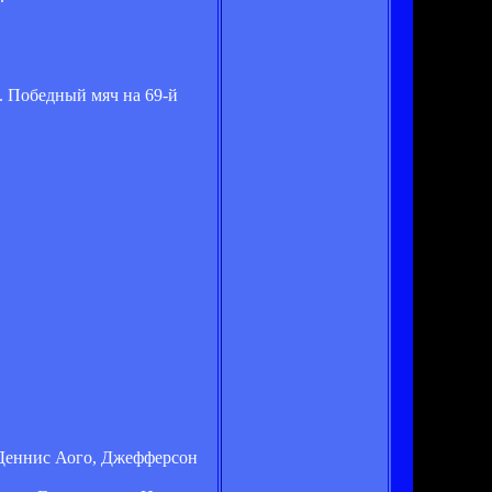
е. Победный мяч на 69-й
 Деннис Аого, Джефферсон