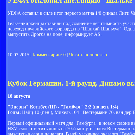
УЕФА отклонил апелляцию "Шальке
УЕФА оставил в силе итог первого матча 1/8 финала Лиги Че
Гельзенкирхенцы ставили под сомнение легитимность участи
переход ивуарийского форварда из "Шанхай Шаньхуа". Однако
выпустить Дрогба на поле, информирует AS.
10.03.2015 |
Комментарии: 0
|
Читать полностью
Кубок Германии. 1-й раунд. Динамо в
18 августа
"Энерги" Коттбус (III) - "Гамбург" 2:2 (по пен. 1:4)
Голы:
Цайц 10 (пен.), Михель 104 - Вестерманн 70, ван дер 
Первый официальный матч для "Гамбурга" в новом сезоне вы
HSV смог ответить лишь на 70-й минуте голом Вестерманна.
выяснять в серии пенальти. В ней удачливее оказался "Гамб