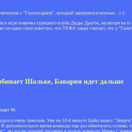
"
мпионов с "Галатасараем", который завершился вничью - 1:1.
я в игре новичка турецкого клуба Дидье Дрогба, несмотря на т
 сегодня стало известно, что УЕФА также считает, что у "Гала
ыбивает Шальке, Бавария идет дальше
Ваарт 96
дался очень тяжелым. Уже на 10-й минуте Цайц вывел "Энерги" 
 В дополнительное время команды еще раз обменялись голами, т
ург", но это не лучший аргумент в пользу команды Мирко Сломки