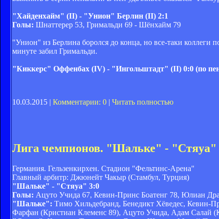
"Хайденхайм" (II) - "Унион" Берлин (II) 2:1
Голы:
Шнаттерер 53, Гримальди 69 - Шёнхайм 79
"Унион" из Берлина боролся до конца, но все-таки коллеги 
минуте забил Гримальди.
"Киккерс" Оффенбах (IV) - "Ингольштадт" (II) 0:0 (по пен.
10.03.2015 |
Комментарии: 0
|
Читать полностью
Лига чемпионов. "Шальке" - "Стяуа" 3
Германия. Гельзенкирхен. Стадион "Фельтинс-Арена"
Главный арбитр: Джюнейт Чакыр (Стамбул, Турция)
"Шальке" - "Стяуа" 3:0
Голы:
Ацуто Учида 67, Кевин-Принс Боатенг 78, Юлиан Дра
"Шальке":
Тимо Хильдебранд, Бенедикт Хёведес, Кевин-Пр
Фарфан (Кристиан Клеменс 89), Ацуто Учида, Адам Салай (