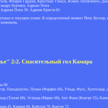
ли, Флорин Гардош, Кристиан Тэнасе, Ясмин Латовлевич, Дани
ксандру Бурчану, Адриан Попа
 Адриан Попа 39, Адриан Кристя 81
ртовал в текущем сезоне. В определенный момент Йенс Келлер, 
 компания,
ье" 2:2. Спасительный гол Камара
ра 90
гер, Пападопулос, Пукки (Фарфан 66), Учида, Фухс, Хунтелаар, 
да (Тинан 68), Эстрада (Марво 68), Аит Фана (Конгре 55), Кама
ада 45, Камара 60, Кабелла 70, Конгре 72