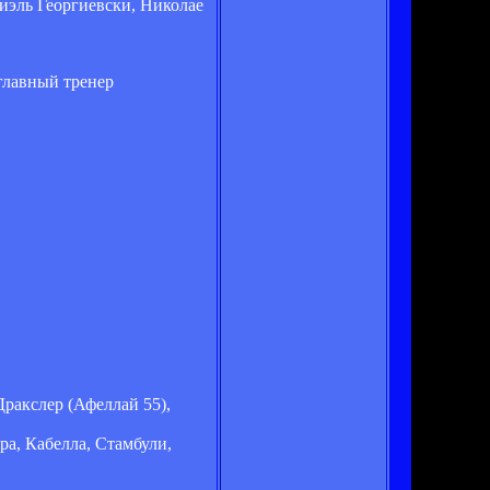
эль Георгиевски, Николае
главный тренер
Дракслер (Афеллай 55),
ра, Кабелла, Стамбули,