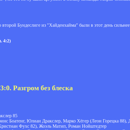
по второй Бундеслиге из "Хайденхайма" были в этот день сильне
 4:2)
:0. Разгром без блеска
кслер 85
инс Боатенг, Юлиан Дракслер, Марко Хёгер (Леон Горецка 88),
Кристиан Фухс 82), Жоэль Матип, Роман Нойштедтер