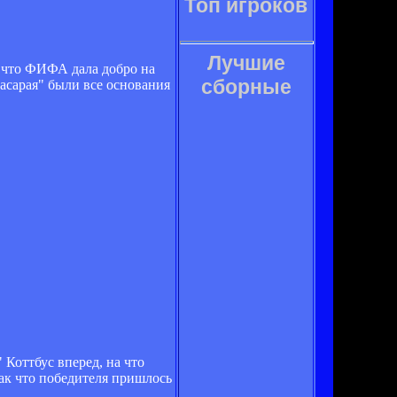
Топ игроков
Лучшие
о что ФИФА дала добро на
сборные
тасарая" были все основания
Коттбус вперед, на что
ак что победителя пришлось
.