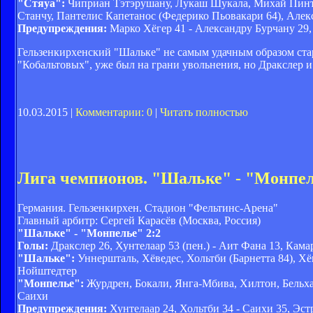
"Стяуа":
Чиприан Тэтэрушану, Лукаш Шукала, Михай Пинти
Станчу, Пантелис Капетанос (Федерико Пьовакари 64), Але
Предупреждения:
Марко Хёгер 41 - Александру Бурчану 29,
Гельзенкирхенский "Шальке" не самым удачным образом ста
"Кобальтовых", уже был на грани увольнения, но Дракслер и
10.03.2015 |
Комментарии: 0
|
Читать полностью
Лига чемпионов. "Шальке" - "Монпел
Германия. Гельзенкирхен. Стадион "Фельтинс-Арена"
Главный арбитр: Сергей Карасёв (Москва, Россия)
"Шальке" - "Монпелье" 2:2
Голы:
Дракслер 26, Хунтелаар 53 (пен.) - Аит Фана 13, Кама
"Шальке":
Уннершталь, Хёведес, Хольтби (Барнетта 84), Хё
Нойштедтер
"Монпелье":
Журдрен, Бокали, Янга-Мбива, Хилтон, Бельхан
Саихи
Предупреждения:
Хунтелаар 24, Хольтби 34 - Саихи 35, Эстр